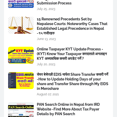
Submission Process
July 25, 2023
15 Renowned Precedents Set by
Nepalese Courts: Noteworthy Cases That
Established Legal Precedence in Nepal
-१५ नजीरहरु
June 13, 2023
Online Taxpayer KYT Update Process -
(KYT) Know Your Taxpayer करदाताले अनलाइन
KYT अध्यावधिक कसरी अपडेट गर्ने ?
July 20, 2023
सेयर बेचेपछी EDIS मार्फत Share Transfer कसरी गर्ने
-How to Update Holding Days of your
share and Transfer Share through My EIDS
in Meroshare
August 07, 2021
PAN Search Online in Nepal from IRD
Website -Find More About Tax Payer
Details by PAN Search