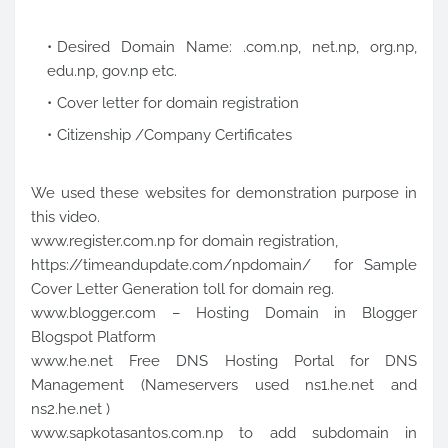
Desired Domain Name: .com.np, net.np, org.np,
edu.np, gov.np etc.
Cover letter for domain registration
Citizenship /Company Certificates
We used these websites for demonstration purpose in
this video.
www.register.com.np for domain registration,
https://timeandupdate.com/npdomain/ for Sample
Cover Letter Generation toll for domain reg.
www.blogger.com – Hosting Domain in Blogger
Blogspot Platform
www.he.net Free DNS Hosting Portal for DNS
Management (Nameservers used ns1.he.net and
ns2.he.net )
www.sapkotasantos.com.np to add subdomain in